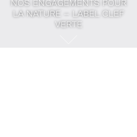
NOS ENGAGEMENTS POUR
LA NATURE – LABEL CLEF
VERTE
NOS ENGAGEMENTS POUR
LA NATURE – LABEL CLEF
VERTE
Depuis de nombreuses années, nos maisons sont
labellisées
Clef Verte
.
Plus qu’une distinction, c’est une conviction